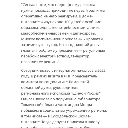
"Сигнал о том, что подшефному региона
нужна помощь, приходит не первый раз, и мы
оперативно на него реагируем. В доме-
интернате живут около 100 детей с особыми
образовательными потребностями, дети из
малообеспеченных семей и дети-сироты.
Многие воспитанники прикованы к кроватям,
за ними нужен уход. На сегодняшний день
главная проблема учреждения — регулярные
перебои с электричеством, генератор
позволит ее решить".
Сотрудничество с интернатом началось в 2022
году. В рамках визита в ЛНР председатель
комитета по соцполитике Тюменской
областной думы, руководитель
регионального исполкома "Единой России"
Ольга Швецова по поручению губернатора
Тюменской области Александра Моора
побывала в социальных учреждениях региона,
в том числе — в Суходольской школе-
интернате. Тогда депутат привезла в школу
разнообразные развивающие пособия,