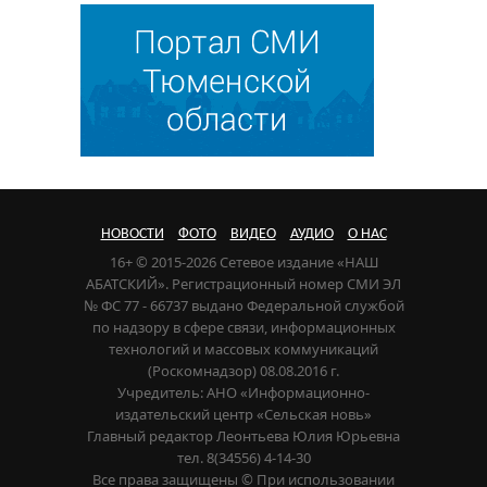
НОВОСТИ
ФОТО
ВИДЕО
АУДИО
О НАС
16+ © 2015-2026 Сетевое издание «НАШ
АБАТСКИЙ». Регистрационный номер СМИ ЭЛ
№ ФС 77 - 66737 выдано Федеральной службой
по надзору в сфере связи, информационных
технологий и массовых коммуникаций
(Роскомнадзор) 08.08.2016 г.
Учредитель: АНО «Информационно-
издательский центр «Сельская новь»
Главный редактор Леонтьева Юлия Юрьевна
тел. 8(34556) 4-14-30
Все права защищены © При использовании