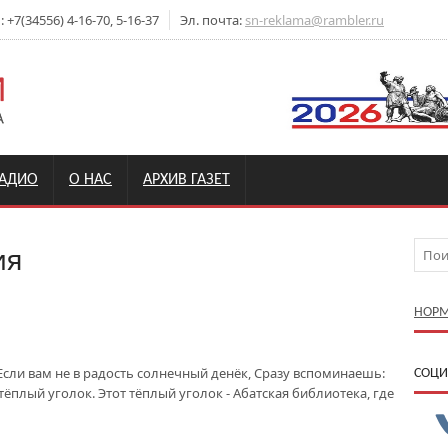
+7(34556) 4-16-70, 5-16-37
Эл. почта:
sn-reklama@rambler.ru
РАДИО
О НАС
АРХИВ ГАЗЕТ
ия
НОРМ
 Если вам не в радость солнечный денёк, Сразу вспоминаешь:
CОЦИ
тёплый уголок. Этот тёплый уголок - Абатская библиотека, где