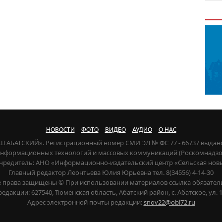
НОВОСТИ
ФОТО
ВИДЕО
АУДИО
О НАС
НАШ АБАТСКИЙ». Регистрационный номер СМИ ЭЛ № ФС 77 - 66737 выдан
 информационных технологий и массовых коммуникаций (Роскомнадзор) 
чредитель: АНО «Информационно-издательский центр «Сельская нов
Главный редактор Леонтьева Юлия Юрьевна тел. 8(34556) 4-14-30
е права защищены © При использовании материалов ссылка обязател
редакции: 627540, Тюменская область, Абатский район, с. Абатское, ул. 1
Адрес электронной почты редакции:
snov22@obl72.ru