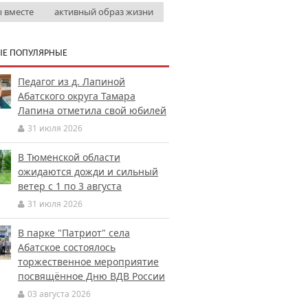
 вместе
активный образ жизни
Е ПОПУЛЯРНЫЕ
Педагог из д. Лапиной
Абатского округа Тамара
Лапина отметила свой юбилей
31 июля 2026
В Тюменской области
ожидаются дожди и сильный
ветер с 1 по 3 августа
31 июля 2026
В парке "Патриот" села
Абатское состоялось
торжественное мероприятие
посвящённое Дню ВДВ России
03 августа 2026