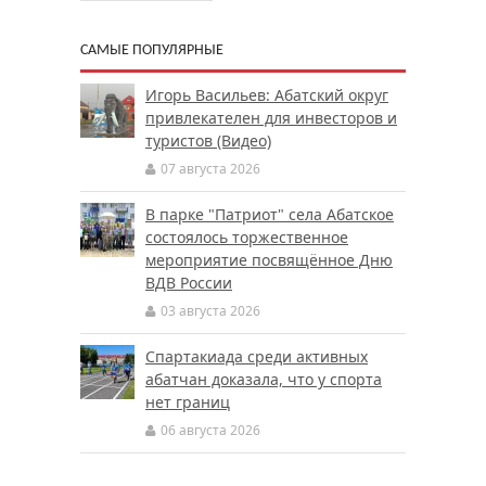
САМЫЕ ПОПУЛЯРНЫЕ
Игорь Васильев: Абатский округ
привлекателен для инвесторов и
туристов (Видео)
07 августа 2026
В парке "Патриот" села Абатское
состоялось торжественное
мероприятие посвящённое Дню
ВДВ России
03 августа 2026
Спартакиада среди активных
абатчан доказала, что у спорта
нет границ
06 августа 2026