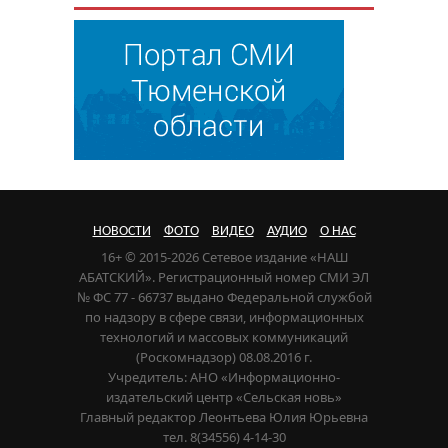
НОВОСТИ
ФОТО
ВИДЕО
АУДИО
О НАС
16+ © 2015-2026 Сетевое издание «НАШ
АБАТСКИЙ». Регистрационный номер СМИ ЭЛ
№ ФС 77 - 66737 выдано Федеральной службой
по надзору в сфере связи, информационных
технологий и массовых коммуникаций
(Роскомнадзор) 08.08.2016 г.
Учредитель: АНО «Информационно-
издательский центр «Сельская новь»
Главный редактор Леонтьева Юлия Юрьевна
тел. 8(34556) 4-14-30