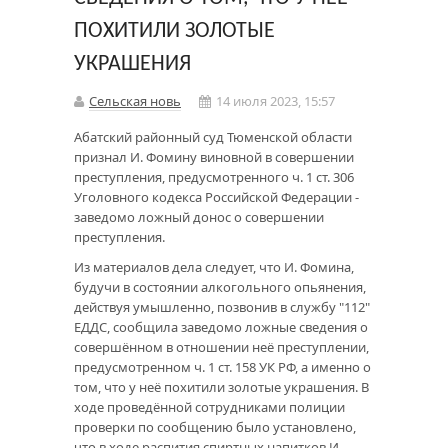
ПОХИТИЛИ ЗОЛОТЫЕ
УКРАШЕНИЯ
Сельская новь
14 июля 2023, 15:57
Абатский районный суд Тюменской области
признал И. Фомину виновной в совершении
преступления, предусмотренного ч. 1 ст. 306
Уголовного кодекса Российской Федерации -
заведомо ложный донос о совершении
преступления.
Из материалов дела следует, что И. Фомина,
будучи в состоянии алкогольного опьянения,
действуя умышленно, позвонив в службу "112"
ЕДДС, сообщила заведомо ложные сведения о
совершённом в отношении неё преступлении,
предусмотренном ч. 1 ст. 158 УК РФ, а именно о
том, что у неё похитили золотые украшения. В
ходе проведённой сотрудниками полиции
проверки по сообщению было установлено,
что в ходе распития спиртных напитков И.