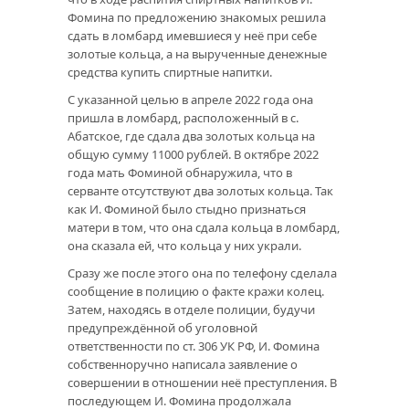
Фомина по предложению знакомых решила
сдать в ломбард имевшиеся у неё при себе
золотые кольца, а на вырученные денежные
средства купить спиртные напитки.
С указанной целью в апреле 2022 года она
пришла в ломбард, расположенный в с.
Абатское, где сдала два золотых кольца на
общую сумму 11000 рублей. В октябре 2022
года мать Фоминой обнаружила, что в
серванте отсутствуют два золотых кольца. Так
как И. Фоминой было стыдно признаться
матери в том, что она сдала кольца в ломбард,
она сказала ей, что кольца у них украли.
Сразу же после этого она по телефону сделала
сообщение в полицию о факте кражи колец.
Затем, находясь в отделе полиции, будучи
предупреждённой об уголовной
ответственности по ст. 306 УК РФ, И. Фомина
собственноручно написала заявление о
совершении в отношении неё преступления. В
последующем И. Фомина продолжала