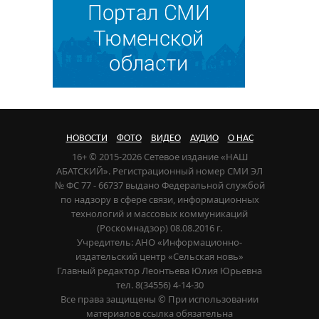
НОВОСТИ
ФОТО
ВИДЕО
АУДИО
О НАС
16+ © 2015-2026 Сетевое издание «НАШ
АБАТСКИЙ». Регистрационный номер СМИ ЭЛ
№ ФС 77 - 66737 выдано Федеральной службой
по надзору в сфере связи, информационных
технологий и массовых коммуникаций
(Роскомнадзор) 08.08.2016 г.
Учредитель: АНО «Информационно-
издательский центр «Сельская новь»
Главный редактор Леонтьева Юлия Юрьевна
тел. 8(34556) 4-14-30
Все права защищены © При использовании
материалов ссылка обязательна