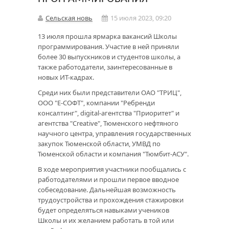
Сельская новь
15 июля 2023, 09:20
13 июля прошла ярмарка вакансий Школы
программирования. Участие в ней приняли
более 30 выпускников и студентов школы, а
также работодатели, заинтересованные в
новых ИТ-кадрах.
Среди них были представители ОАО "ТРИЦ",
ООО "Е-СОФТ", компании "Ребренди
консалтинг", digital-агентства "Приоритет" и
агентства "Creative", Тюменского нефтяного
научного центра, управления государственных
закупок Тюменской области, УМВД по
Тюменской области и компания "Тюмбит-АСУ".
В ходе мероприятия участники пообщались с
работодателями и прошли первое вводное
собеседование. Дальнейшая возможность
трудоустройства и прохождения стажировки
будет определяться навыками учеников
Школы и их желанием работать в той или