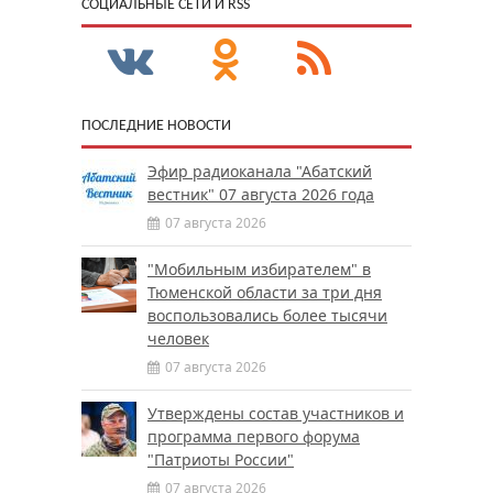
CОЦИАЛЬНЫЕ СЕТИ И RSS
ПОСЛЕДНИЕ НОВОСТИ
Эфир радиоканала "Абатский
вестник" 07 августа 2026 года
07 августа 2026
"Мобильным избирателем" в
Тюменской области за три дня
воспользовались более тысячи
человек
07 августа 2026
Утверждены состав участников и
программа первого форума
"Патриоты России"
07 августа 2026