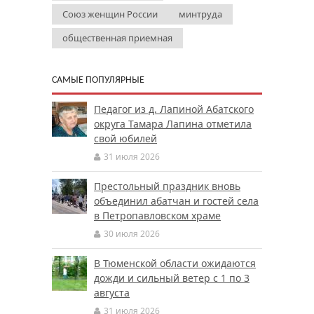
Союз женщин России
минтруда
общественная приемная
САМЫЕ ПОПУЛЯРНЫЕ
Педагог из д. Лапиной Абатского
округа Тамара Лапина отметила
свой юбилей
31 июля 2026
Престольный праздник вновь
объединил абатчан и гостей села
в Петропавловском храме
30 июля 2026
В Тюменской области ожидаются
дожди и сильный ветер с 1 по 3
августа
31 июля 2026