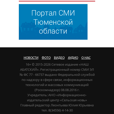
НОВОСТИ
ФОТО
ВИДЕО
АУДИО
О НАС
16+ © 2015-2026 Сетевое издание «НАШ
АБАТСКИЙ». Регистрационный номер СМИ ЭЛ
№ ФС 77 - 66737 выдано Федеральной службой
по надзору в сфере связи, информационных
технологий и массовых коммуникаций
(Роскомнадзор) 08.08.2016 г.
Учредитель: АНО «Информационно-
издательский центр «Сельская новь»
Главный редактор Леонтьева Юлия Юрьевна
тел. 8(34556) 4-14-30