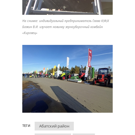
На снимке: индивидуальный предприниматель Глава К(Ф)Х
Бажин В.И. изучает новинку зерноуборочный комбайн
«Кировец»
Абатский район
ТЕГИ