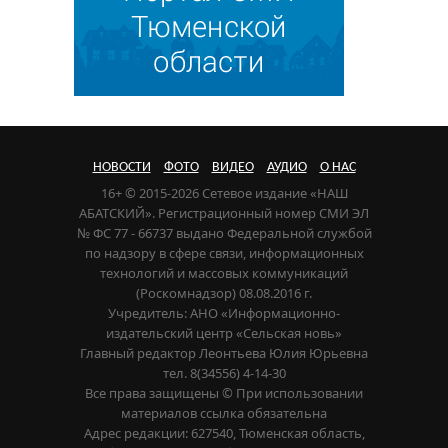
НОВОСТИ
ФОТО
ВИДЕО
АУДИО
О НАС
16+ © 2015-2026 Сетевое издание «НАШ
АБАТСКИЙ». Регистрационный номер СМИ ЭЛ
№ ФС 77 - 66737 выдано Федеральной службой
по надзору в сфере связи, информационных
технологий и массовых коммуникаций
(Роскомнадзор) 08.08.2016 г.
Учредитель: АНО «Информационно-
издательский центр «Сельская новь»
Главный редактор Леонтьева Юлия Юрьевна
тел. 8(34556) 4-14-30
Все права защищены © При использовании
материалов ссылка обязательна
Адрес редакции: 627540, Тюменская область,