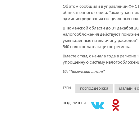
Об этом сообщили в управлении ФНС Р
общественного совета. Также участни
администрирования специальных нал
В Тюменской области до 31 декабря 2
налогообложения действуют пониженны
уменьшенные на величину расходов" – 
540 налогоплательщиков региона.
Вместе с тем, с начала года в регио
упрощенную систему налогообложени
ИА "Тюменская линия"
господдержка
малый и с
ТЕГИ
ПОДЕЛИТЬСЯ: