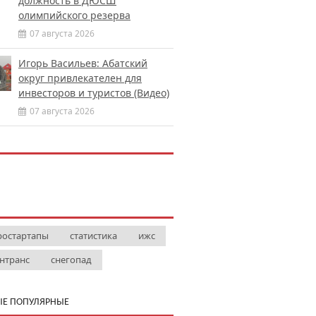
должность в ДЮСШ
олимпийского резерва
07 августа 2026
Игорь Васильев: Абатский
округ привлекателен для
инвесторов и туристов (Видео)
07 августа 2026
ростартапы
статистика
ижс
нтранс
снегопад
Е ПОПУЛЯРНЫЕ