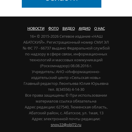
НОВОСТИ
ФОТО
ВИДЕО
АУДИО
О НАС
16+ © 2015-2026 Сетевое издание «НАШ
АБАТСКИЙ». Регистрационный номер СМИ ЭЛ
№ ФС 77 - 66737 выдано Федеральной службой
по надзору в сфере связи, информационных
технологий и массовых коммуникаций
(Роскомнадзор) 08.08.2016 г.
Учредитель: АНО «Информационно-
издательский центр «Сельская новь»
Главный редактор Леонтьева Юлия Юрьевна
тел. 8(34556) 4-14-30
Все права защищены © При использовании
материалов ссылка обязательна
Адрес редакции: 627540, Тюменская область,
Абатский район, с. Абатское, ул. 1мая, 13
Адрес электронной почты редакции:
snov22@obl72.ru