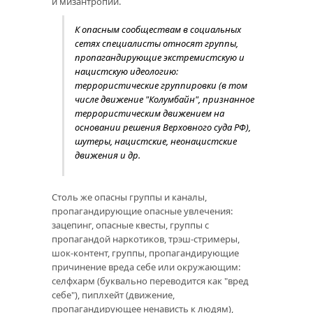
и мизантропии.
К опасным сообществам в социальных
сетях специалисты относят группы,
пропагандирующие экстремистскую и
нацистскую идеологию:
террористические группировки (в том
числе движение "Колумбайн", признанное
террористическим движением на
основании решения Верховного суда РФ),
шутеры, нацистские, неонацистские
движения и др.
Столь же опасны группы и каналы,
пропагандирующие опасные увлечения:
зацепинг, опасные квесты, группы с
пропагандой наркотиков, трэш-стримеры,
шок-контент, группы, пропагандирующие
причинение вреда себе или окружающим:
селфхарм (буквально переводится как "вред
себе"), пиплхейт (движение,
пропагандирующее ненависть к людям),