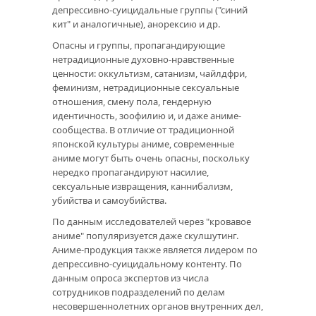
депрессивно-суицидальные группы ("синий
кит" и аналогичные), анорексию и др.
Опасны и группы, пропагандирующие
нетрадиционные духовно-нравственные
ценности: оккультизм, сатанизм, чайлдфри,
феминизм, нетрадиционные сексуальные
отношения, смену пола, гендерную
идентичность, зоофилию и, и даже аниме-
сообщества. В отличие от традиционной
японской культуры аниме, современные
аниме могут быть очень опасны, поскольку
нередко пропагандируют насилие,
сексуальные извращения, каннибализм,
убийства и самоубийства.
По данным исследователей через "кровавое
аниме" популяризуется даже скулшутинг.
Аниме-продукция также является лидером по
депрессивно-суицидальному контенту. По
данным опроса экспертов из числа
сотрудников подразделений по делам
несовершеннолетних органов внутренних дел,