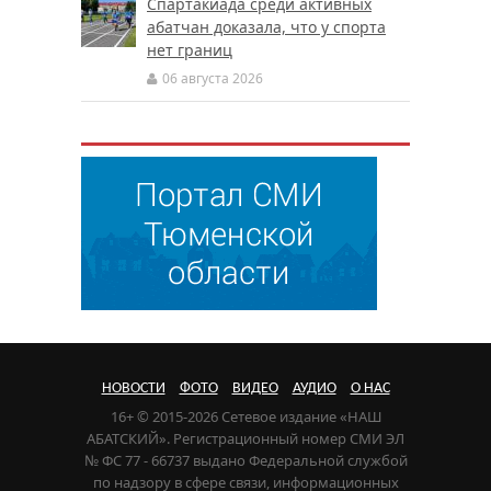
Спартакиада среди активных
абатчан доказала, что у спорта
нет границ
06 августа 2026
НОВОСТИ
ФОТО
ВИДЕО
АУДИО
О НАС
16+ © 2015-2026 Сетевое издание «НАШ
АБАТСКИЙ». Регистрационный номер СМИ ЭЛ
№ ФС 77 - 66737 выдано Федеральной службой
по надзору в сфере связи, информационных