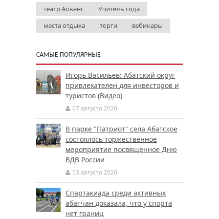
театр Альянс
Учитель года
места отдыха
торги
вебинары
САМЫЕ ПОПУЛЯРНЫЕ
Игорь Васильев: Абатский округ
привлекателен для инвесторов и
туристов (Видео)
07 августа 2026
В парке "Патриот" села Абатское
состоялось торжественное
мероприятие посвящённое Дню
ВДВ России
03 августа 2026
Спартакиада среди активных
абатчан доказала, что у спорта
нет границ