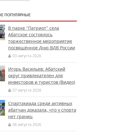
Е ПОПУЛЯРНЫЕ
В парке "Патриот" села
Абатское состоялось
торжественное мероприятие
посвящённое Дню ВДВ России
03 августа 2026
Игорь Васильев: Абатский
округ привлекателен для
инвесторов и туристов (Видео)
07 августа 2026
Спартакиада среди активных
абатчан доказала, что у спорта
нет границ
06 августа 2026