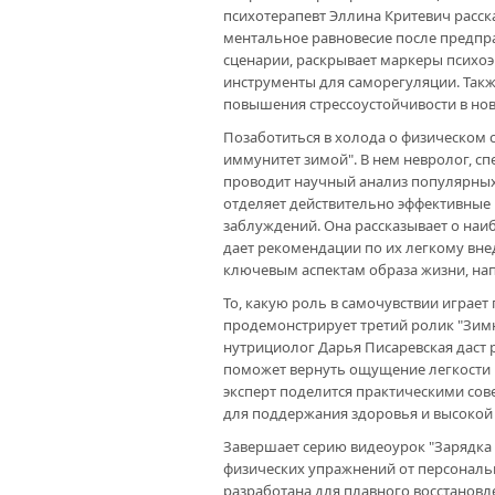
психотерапевт Эллина Критевич расск
ментальное равновесие после предпра
сценарии, раскрывает маркеры психо
инструменты для саморегуляции. Так
повышения стрессоустойчивости в нов
Позаботиться в холода о физическом
иммунитет зимой". В нем невролог, с
проводит научный анализ популярных
отделяет действительно эффективные
заблуждений. Она рассказывает о наи
дает рекомендации по их легкому вн
ключевым аспектам образа жизни, н
То, какую роль в самочувствии играет
продемонстрирует третий ролик "Зимн
нутрициолог Дарья Писаревская даст
поможет вернуть ощущение легкости 
эксперт поделится практическими сов
для поддержания здоровья и высокой
Завершает серию видеоурок "Зарядка 
физических упражнений от персональ
разработана для плавного восстановл