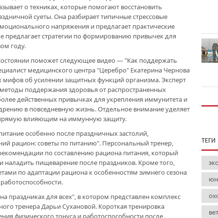
азывает о техниках, которые помогают восстановить
здничной суеты. Она разбирает типичные стрессовые
эмоционального напряжения и предлагает практические
же предлагает стратегии по формированию привычек для
ом году.
 состоянии поможет следующее видео — "Как поддержать
пециалист медицинского центра "Церебро" Екатерина Чернова
 мифов об усилении защитных функций организма. Эксперт
 методы поддержания здоровья от распространенных
более действенных привычках для укрепления иммунитета и
едрению в повседневную жизнь. Отдельное внимание уделяет
апрямую влияющим на иммунную защиту.
 питание особенно после праздничных застолий,
ТЕГИ
ий рацион: советы по питанию". Персональный тренер,
 рекомендации по составлению рациона питания, который
и наладить пищеварение после праздников. Кроме того,
эк
етами по адаптации рациона к особенностям зимнего сезона
юн
 работоспособности.
ох
на праздниках для всех", в котором представлен комплекс
ного тренера Дарьи Сухановой. Короткая тренировка
ве
ения физического тонуса и работоспособности после