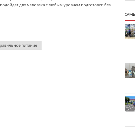
подойдет для человека с любым уровнем подготовки без
САМЫ
равильное питание