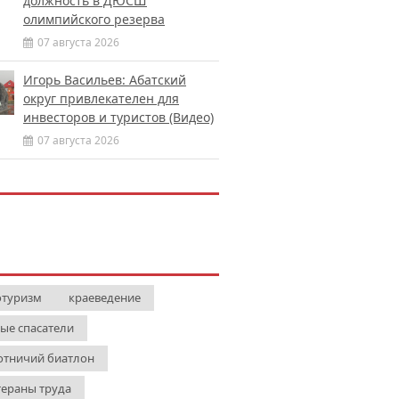
должность в ДЮСШ
олимпийского резерва
07 августа 2026
Игорь Васильев: Абатский
округ привлекателен для
инвесторов и туристов (Видео)
07 августа 2026
отуризм
краеведение
ые спасатели
отничий биатлон
тераны труда