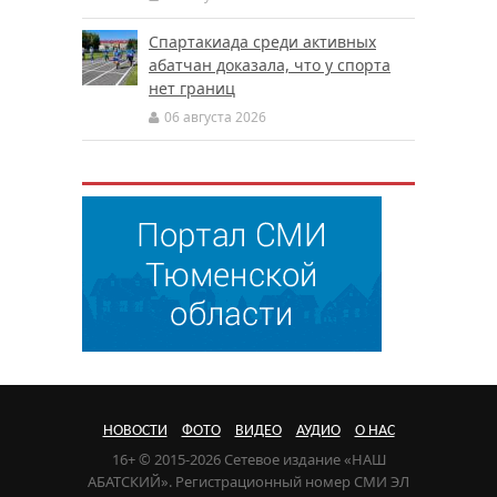
Спартакиада среди активных
абатчан доказала, что у спорта
нет границ
06 августа 2026
НОВОСТИ
ФОТО
ВИДЕО
АУДИО
О НАС
16+ © 2015-2026 Сетевое издание «НАШ
АБАТСКИЙ». Регистрационный номер СМИ ЭЛ