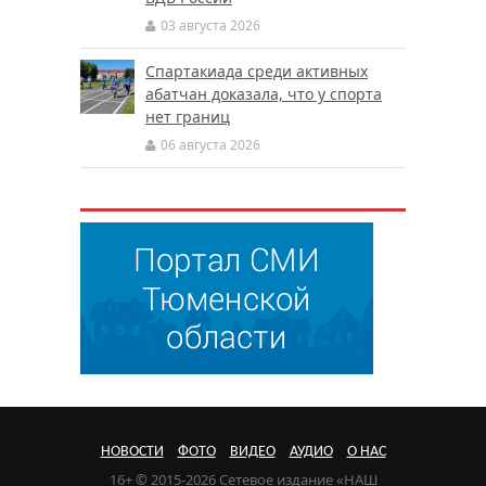
03 августа 2026
Спартакиада среди активных
абатчан доказала, что у спорта
нет границ
06 августа 2026
НОВОСТИ
ФОТО
ВИДЕО
АУДИО
О НАС
16+ © 2015-2026 Сетевое издание «НАШ