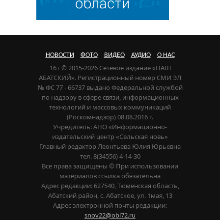
НОВОСТИ
ФОТО
ВИДЕО
АУДИО
О НАС
16+ © 2015-2026 Сетевое издание «НАШ
АБАТСКИЙ». Регистрационный номер СМИ ЭЛ
№ ФС 77 - 66737 выдано Федеральной службой
по надзору в сфере связи, информационных
технологий и массовых коммуникаций
(Роскомнадзор) 08.08.2016 г.
Учредитель: АНО «Информационно-
издательский центр «Сельская новь»
Главный редактор Леонтьева Юлия Юрьевна
тел. 8(34556) 4-14-30
Все права защищены © При использовании
материалов ссылка обязательна
Адрес редакции: 627540, Тюменская область,
Абатский район, с. Абатское, ул. 1мая, 13
Адрес электронной почты редакции:
snov22@obl72.ru