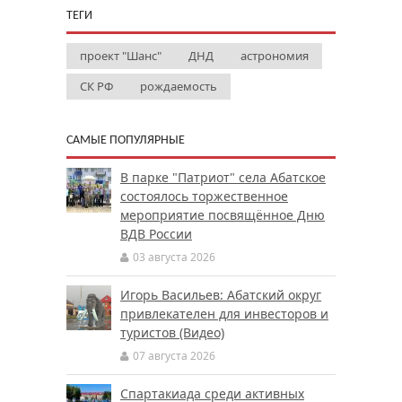
ТЕГИ
проект "Шанс"
ДНД
астрономия
СК РФ
рождаемость
САМЫЕ ПОПУЛЯРНЫЕ
В парке "Патриот" села Абатское
состоялось торжественное
мероприятие посвящённое Дню
ВДВ России
03 августа 2026
Игорь Васильев: Абатский округ
привлекателен для инвесторов и
туристов (Видео)
07 августа 2026
Спартакиада среди активных