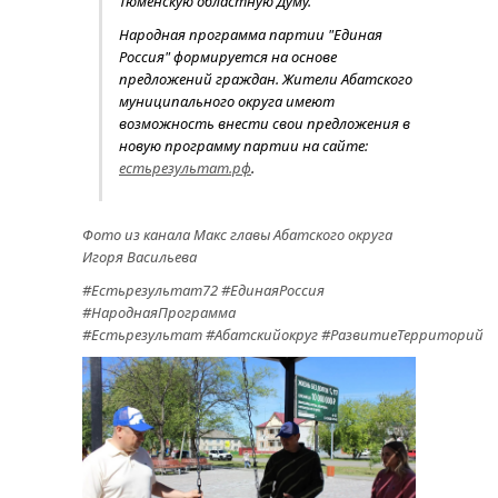
Тюменскую областную Думу.
Народная программа партии "Единая
Россия" формируется на основе
предложений граждан. Жители Абатского
муниципального округа имеют
возможность внести свои предложения в
новую программу партии на сайте:
естьрезультат.рф
.
Фото из канала Макс главы Абатского округа
Игоря Васильева
#Естьрезультат72 #ЕдинаяРоссия
#НароднаяПрограмма
#Естьрезультат #Абатскийокруг #РазвитиеТерриторий