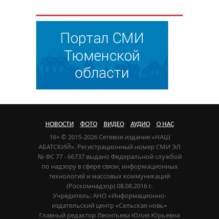
НОВОСТИ
ФОТО
ВИДЕО
АУДИО
О НАС
16+ © 2015-2026 Сетевое издание «НАШ
АБАТСКИЙ». Регистрационный номер СМИ ЭЛ
№ ФС 77 - 66737 выдано Федеральной службой
по надзору в сфере связи, информационных
технологий и массовых коммуникаций
(Роскомнадзор) 08.08.2016 г.
Учредитель: АНО «Информационно-
издательский центр «Сельская новь»
Главный редактор Леонтьева Юлия Юрьевна