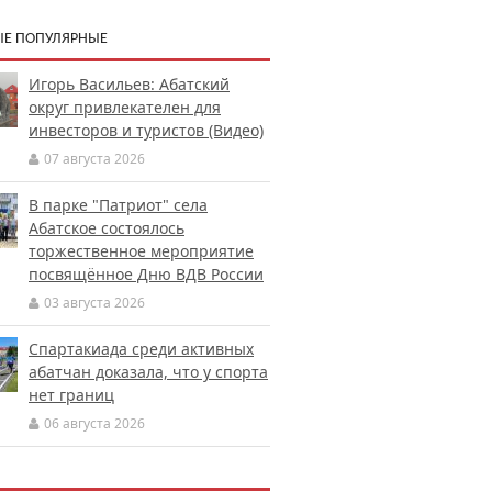
Е ПОПУЛЯРНЫЕ
Игорь Васильев: Абатский
округ привлекателен для
инвесторов и туристов (Видео)
07 августа 2026
В парке "Патриот" села
Абатское состоялось
торжественное мероприятие
посвящённое Дню ВДВ России
03 августа 2026
Спартакиада среди активных
абатчан доказала, что у спорта
нет границ
06 августа 2026