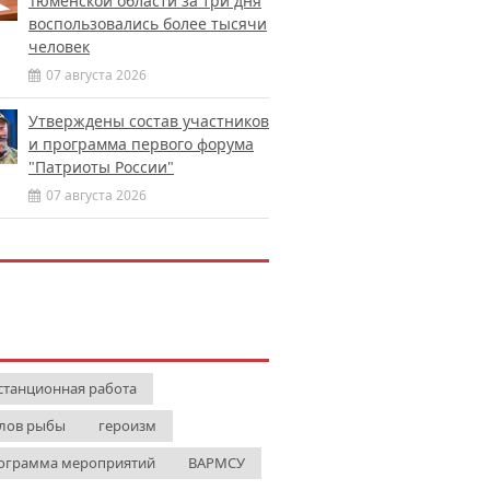
Тюменской области за три дня
воспользовались более тысячи
человек
07 августа 2026
Утверждены состав участников
и программа первого форума
"Патриоты России"
07 августа 2026
станционная работа
лов рыбы
героизм
ограмма мероприятий
ВАРМСУ