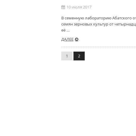
10 июля 2017
В семенную лабораторию Абатского от
семян зерновых культур от четырнадц
её …
ДАЛЕЕ
1
2