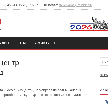
7(34556) 4-16-70, 5-16-37
Эл. почта:
sn-reklama@rambler.ru
РАДИО
О НАС
АРХИВ ГАЗЕТ
центр
АЛ
НОРМ
а «Россельхозцентр», на 5 апреля на полный анализ
CОЦИ
 зернобобовых культур, что составляет 73 % от плановой