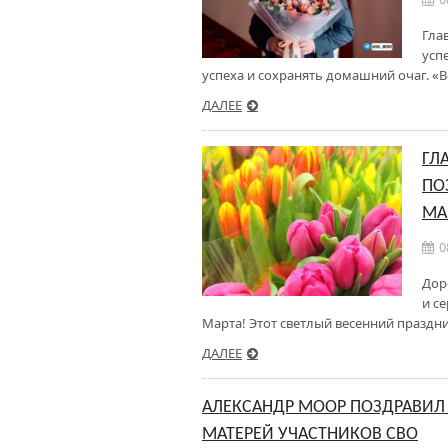
Гла
усп
успеха и сохранять домашний очаг. «В
ДАЛЕЕ
ГЛ
ПО
МА
0
Дор
и с
Марта! Этот светлый весенний праздн
ДАЛЕЕ
АЛЕКСАНДР МООР ПОЗДРАВИ
МАТЕРЕЙ УЧАСТНИКОВ СВО