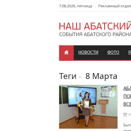
7.08.2026, пятница
Рекламный отдел: 
НОВОСТИ
ФОТО
Теги
-
8 Марта
АБ
ПО
ВС
0
Быт
тро