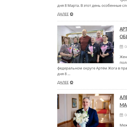
дня 8 Марта. В этот день особенные с
ДАЛЕЕ
АР
ОБ
0
Жен
пол
федеральном округе Артём Жога в пр
дня 8 …
ДАЛЕЕ
АЛ
МА
0
Меж