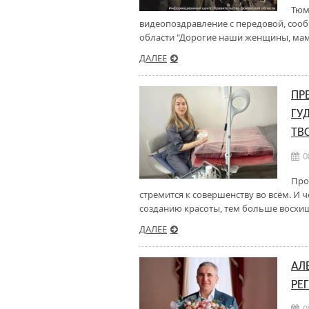
Тюм
видеопоздравление с передовой, соо
области "Дорогие наши женщины, мам
ДАЛЕЕ
ПР
ГУ
ТВ
0
Про
стремится к совершенству во всём. И 
созданию красоты, тем больше восхи
ДАЛЕЕ
АЛ
РЕ
0