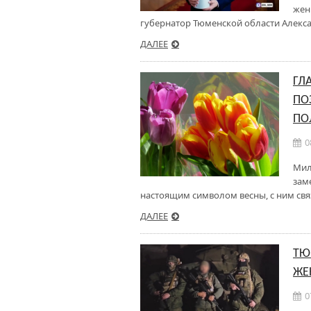
жен
губернатор Тюменской области Алекса
ДАЛЕЕ
ГЛ
ПО
ПО
0
Мил
зам
настоящим символом весны, с ним свя
ДАЛЕЕ
ТЮ
ЖЕ
0