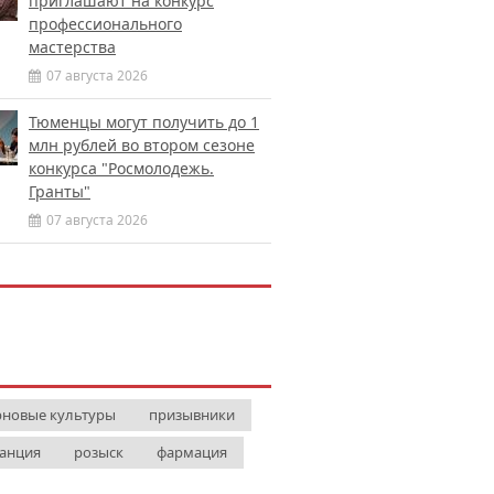
приглашают на конкурс
профессионального
мастерства
07 августа 2026
Тюменцы могут получить до 1
млн рублей во втором сезоне
конкурса "Росмолодежь.
Гранты"
07 августа 2026
рновые культуры
призывники
анция
розыск
фармация