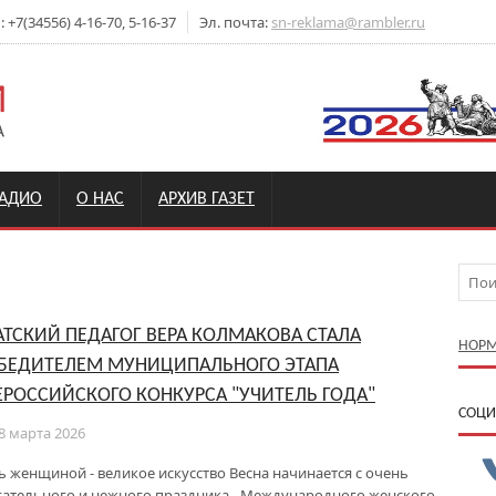
+7(34556) 4-16-70, 5-16-37
Эл. почта:
sn-reklama@rambler.ru
РАДИО
О НАС
АРХИВ ГАЗЕТ
АТСКИЙ ПЕДАГОГ ВЕРА КОЛМАКОВА СТАЛА
НОРМ
БЕДИТЕЛЕМ МУНИЦИПАЛЬНОГО ЭТАПА
ЕРОССИЙСКОГО КОНКУРСА "УЧИТЕЛЬ ГОДА"
CОЦИ
8 марта 2026
ь женщиной - великое искусство Весна начинается с очень
гательного и нежного праздника - Международного женского