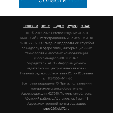
НОВОСТИ
ФОТО
ВИДЕО
АУДИО
О НАС
16+ © 2015-2026 Сетевое издание «НАШ
АБАТСКИЙ». Регистрационный номер СМИ ЭЛ
№ ФС 77 - 66737 выдано Федеральной службой
по надзору в сфере связи, информационных
технологий и массовых коммуникаций
(Роскомнадзор) 08.08.2016 г.
Учредитель: АНО «Информационно-
издательский центр «Сельская новь»
Главный редактор Леонтьева Юлия Юрьевна
тел. 8(34556) 4-14-30
Все права защищены © При использовании
материалов ссылка обязательна
Адрес редакции: 627540, Тюменская область,
Абатский район, с. Абатское, ул. 1мая, 13
Адрес электронной почты редакции:
snov22@obl72.ru