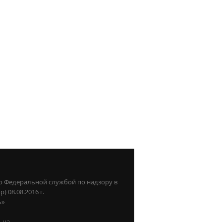
о Федеральной службой по надзору в
08.08.2016 г.
ь»
ьна