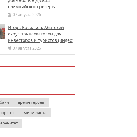
должность в ДЮСШ
олимпийского резерва
07 августа 2026
Игорь Васильев: Абатский
округ привлекателен для
инвесторов и туристов (Видео)
07 августа 2026
баки
время героев
норство
мини-лапта
веренитет