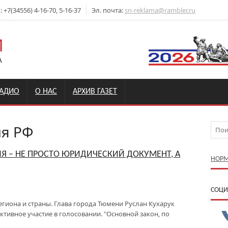
+7(34556) 4-16-70, 5-16-37
Эл. почта:
sn-reklama@rambler.ru
РАДИО
О НАС
АРХИВ ГАЗЕТ
я РФ
ИЯ – НЕ ПРОСТО ЮРИДИЧЕСКИЙ ДОКУМЕНТ, А
НОРМ
CОЦИ
егиона и страны. Глава города Тюмени Руслан Кухарук
ктивное участие в голосовании. "Основной закон, по