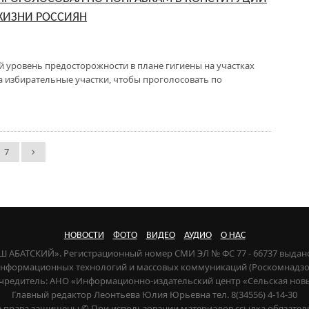
ЖИЗНИ РОССИЯН
 уровень предосторожности в плане гигиены на участках
 избирательные участки, чтобы проголосовать по
7
НОВОСТИ
ФОТО
ВИДЕО
АУДИО
О НАС
НАШ АБАТСКИЙ». Регистрационный номер СМИ ЭЛ № ФС 77 - 66737 выдан
 информационных технологий и массовых коммуникаций (Роскомнадзор) 
чредитель: АНО «Информационно-издательский центр «Сельская нов
Главный редактор Леонтьева Юлия Юрьевна тел. 8(34556) 4-14-30
е права защищены © При использовании материалов ссылка обязател