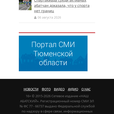
Спартакиада среди активных
абатчан доказала, что у спорта
нет границ
06 августа 2026
НОВОСТИ
ФОТО
ВИДЕО
АУДИО
О НАС
16+ © 2015-2026 Сетевое издание «НАШ
АБАТСКИЙ». Регистрационный номер СМИ ЭЛ
№ ФС 77 - 66737 выдано Федеральной службой
по надзору в сфере связи, информационных