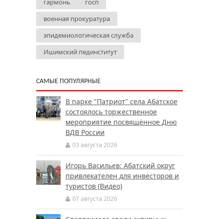
гармонь
госп
военная прокуратура
эпидемиологическая служба
Ишимский пединститут
САМЫЕ ПОПУЛЯРНЫЕ
В парке "Патриот" села Абатское
состоялось торжественное
мероприятие посвящённое Дню
ВДВ России
03 августа 2026
Игорь Васильев: Абатский округ
привлекателен для инвесторов и
туристов (Видео)
07 августа 2026