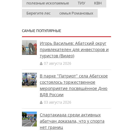
полезные ископаемые
ТИУ
КВН
Берегите лес
семья Романовых
САМЫЕ ПОПУЛЯРНЫЕ
Игорь Васильев: Абатский округ
привлекателен для инвесторов и
туристов (Видео)
07 августа 2026
В парке "Патриот" села Абатское
состоялось торжественное
мероприятие посвящённое Дню
ВДВ России
03 августа 2026
Спартакиада среди активных
абатчан доказала, что у спорта
нет границ