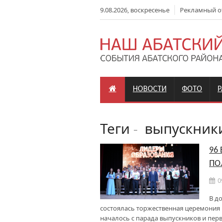
9.08.2026, воскресенье
Рекламный отд
НОВОСТИ
ФОТО
Теги
-
выпускник
96
ПО
0
В д
состоялась торжественная церемония 
началось с парада выпускников и пе