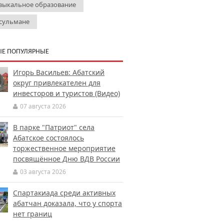
зыкальное образование
сульмане
Е ПОПУЛЯРНЫЕ
Игорь Васильев: Абатский
округ привлекателен для
инвесторов и туристов (Видео)
07 августа 2026
В парке "Патриот" села
Абатское состоялось
торжественное мероприятие
посвящённое Дню ВДВ России
03 августа 2026
Спартакиада среди активных
абатчан доказала, что у спорта
нет границ