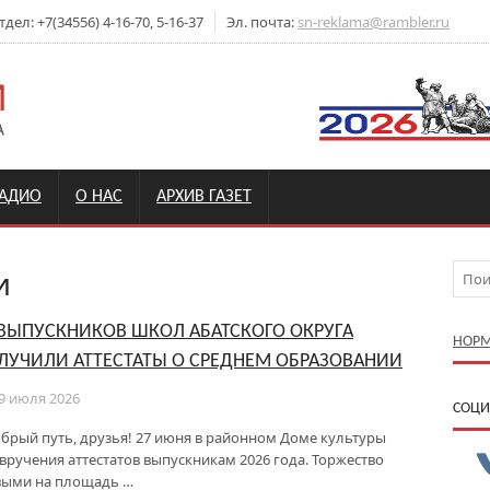
ел: +7(34556) 4-16-70, 5-16-37
Эл. почта:
sn-reklama@rambler.ru
РАДИО
О НАС
АРХИВ ГАЗЕТ
и
 ВЫПУСКНИКОВ ШКОЛ АБАТСКОГО ОКРУГА
НОРМ
ЛУЧИЛИ АТТЕСТАТЫ О СРЕДНЕМ ОБРАЗОВАНИИ
9 июля 2026
CОЦИ
обрый путь, друзья! 27 июня в районном Доме культуры
вручения аттестатов выпускникам 2026 года. Торжество
рвыми на площадь …