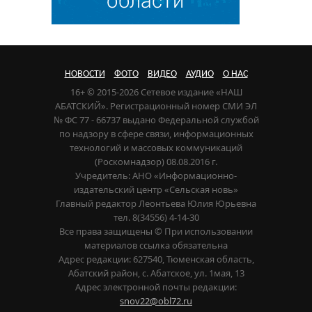
НОВОСТИ
ФОТО
ВИДЕО
АУДИО
О НАС
16+ © 2015-2026 Сетевое издание «НАШ
АБАТСКИЙ». Регистрационный номер СМИ ЭЛ
№ ФС 77 - 66737 выдано Федеральной службой
по надзору в сфере связи, информационных
технологий и массовых коммуникаций
(Роскомнадзор) 08.08.2016 г.
Учредитель: АНО «Информационно-
издательский центр «Сельская новь»
Главный редактор Леонтьева Юлия Юрьевна
тел. 8(34556) 4-14-30
Все права защищены © При использовании
материалов ссылка обязательна
Адрес редакции: 627540, Тюменская область,
Абатский район, с. Абатское, ул. 1мая, 13
Адрес электронной почты редакции:
snov22@obl72.ru