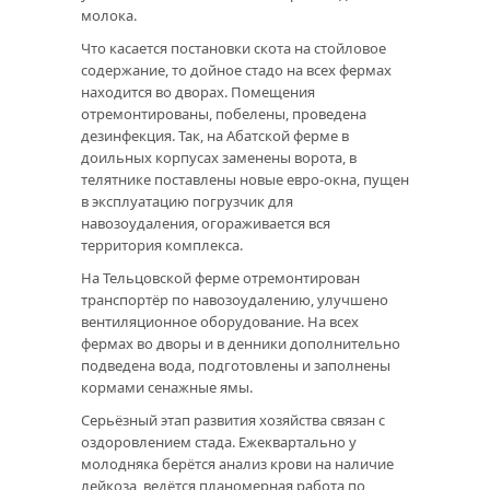
молока.
Что касается постановки скота на стойловое
содержание, то дойное стадо на всех фермах
находится во дворах. Помещения
отремонтированы, побелены, проведена
дезинфекция. Так, на Абатской ферме в
доильных корпусах заменены ворота, в
телятнике поставлены новые евро-окна, пущен
в эксплуатацию погрузчик для
навозоудаления, огораживается вся
территория комплекса.
На Тельцовской ферме отремонтирован
транспортёр по навозоудалению, улучшено
вентиляционное оборудование. На всех
фермах во дворы и в денники дополнительно
подведена вода, подготовлены и заполнены
кормами сенажные ямы.
Серьёзный этап развития хозяйства связан с
оздоровлением стада. Ежеквартально у
молодняка берётся анализ крови на наличие
лейкоза, ведётся планомерная работа по