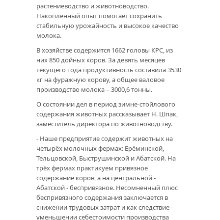
растениеводство и животноводство.
Накопленный опыт помогает сохранить
стабильную урожайность и высокое качество
молока.
В хозяйстве содержится 1662 головы КРС, из
них 850 дойных коров. За девять месяцев
текущего года продуктивность составила 3530
кг на фуражную корову, а общее валовое
производство молока – 3000,6 тонны.
О состоянии дел в период зимне-стойлового
содержания животных рассказывает Н. Шпак,
заместитель директора по животноводству.
- Наше предприятие содержит животных на
четырёх молочных фермах: Ерёминской,
Тельцовской, Быструшинской и Абатской. На
трёх фермах практикуем привязное
содержание коров, а на центральной -
Абатской - беспривязное. Несомненный плюс
беспривязного содержания заключается в
снижении трудовых затрат и как следствие –
уменьшении себестоимости производства