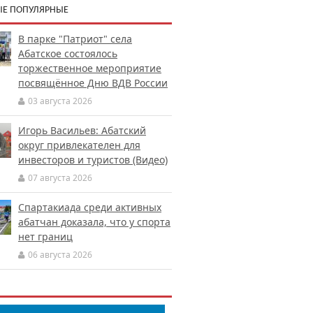
Е ПОПУЛЯРНЫЕ
В парке "Патриот" села
Абатское состоялось
торжественное мероприятие
посвящённое Дню ВДВ России
03 августа 2026
Игорь Васильев: Абатский
округ привлекателен для
инвесторов и туристов (Видео)
07 августа 2026
Спартакиада среди активных
абатчан доказала, что у спорта
нет границ
06 августа 2026