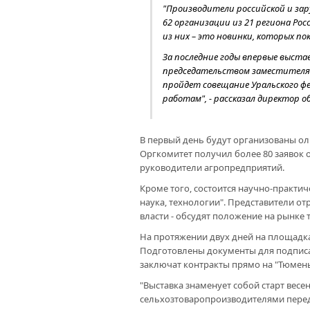
"Производители российской и за
62 организации из 21 региона Рос
из них – это новинки, которых по
За последние годы впервые выста
председательством заместителя м
пройдет совещание Уральского фе
работам", - рассказал директор
В первый день будут организованы о
Оргкомитет получил более 80 заявок 
руководители агропредприятий.
Кроме того, состоится научно-практич
наука, технологии". Представители от
власти - обсудят положение на рынке 
На протяжении двух дней на площадка
Подготовлены документы для подписа
заключат контракты прямо на "Тюмень
"Выставка знаменует собой старт вес
сельхозтоваропроизводителями перед