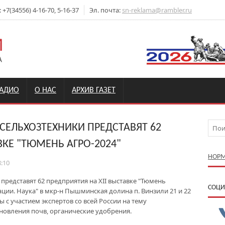
7(34556) 4-16-70, 5-16-37
Эл. почта:
sn-reklama@rambler.ru
РАДИО
О НАС
АРХИВ ГАЗЕТ
СЕЛЬХОЗТЕХНИКИ ПРЕДСТАВЯТ 62
КЕ "ТЮМЕНЬ АГРО-2024"
НОРМ
8:10
представят 62 предприятия на XII выставке "Тюмень
CОЦИ
ации. Наука" в мкр-н Пышминская долина п. Винзили 21 и 22
 с участием экспертов со всей России на тему
ановления почв, органические удобрения.