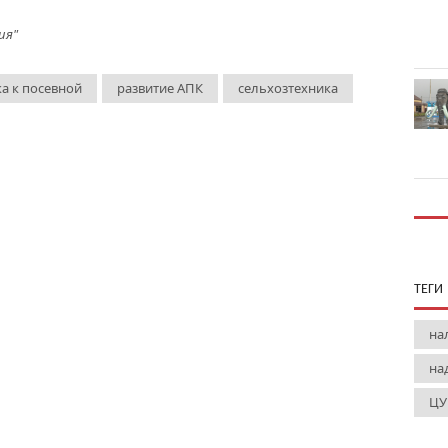
ия"
а к посевной
развитие АПК
сельхозтехника
ТЕГИ
на
на
ЦУ