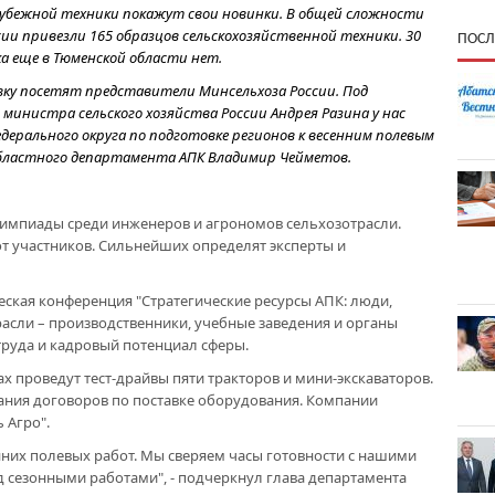
рубежной техники покажут свои новинки. В общей сложности
сии привезли 165 образцов сельскохозяйственной техники. 30
ПОСЛ
ка еще в Тюменской области нет.
вку посетят представители Минсельхоза России. Под
инистра сельского хозяйства России Андрея Разина у нас
дерального округа по подготовке регионов к весенним полевым
 областного департамента АПК Владимир Чейметов.
лимпиады среди инженеров и агрономов сельхозотрасли.
от участников. Сильнейших определят эксперты и
еская конференция "Стратегические ресурсы АПК: люди,
расли – производственники, учебные заведения и органы
труда и кадровый потенциал сферы.
х проведут тест-драйвы пяти тракторов и мини-экскаваторов.
ния договоров по поставке оборудования. Компании
 Агро".
енних полевых работ. Мы сверяем часы готовности с нашими
 сезонными работами", - подчеркнул глава департамента