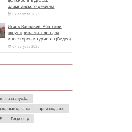
должность в ДЮСШ
олимпийского резерва
07 августа 2026
Игорь Васильев: Абатский
округ привлекателен для
инвесторов и туристов (Видео)
07 августа 2026
логовая служба
дзорные органы
производство
Р
Госреестр