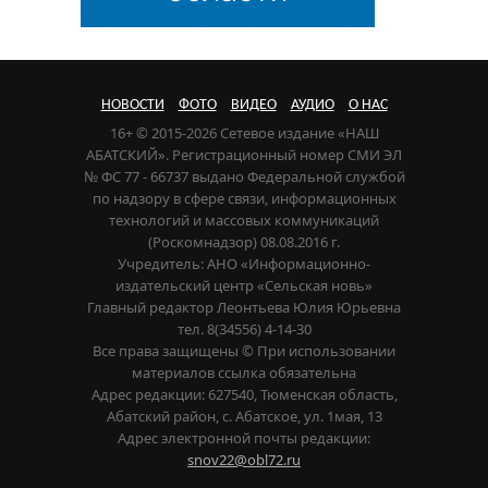
НОВОСТИ
ФОТО
ВИДЕО
АУДИО
О НАС
16+ © 2015-2026 Сетевое издание «НАШ
АБАТСКИЙ». Регистрационный номер СМИ ЭЛ
№ ФС 77 - 66737 выдано Федеральной службой
по надзору в сфере связи, информационных
технологий и массовых коммуникаций
(Роскомнадзор) 08.08.2016 г.
Учредитель: АНО «Информационно-
издательский центр «Сельская новь»
Главный редактор Леонтьева Юлия Юрьевна
тел. 8(34556) 4-14-30
Все права защищены © При использовании
материалов ссылка обязательна
Адрес редакции: 627540, Тюменская область,
Абатский район, с. Абатское, ул. 1мая, 13
Адрес электронной почты редакции:
snov22@obl72.ru