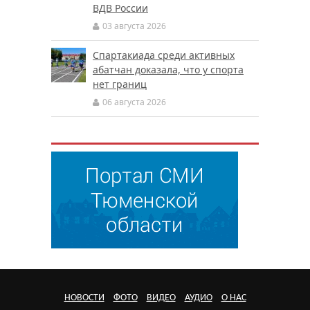
ВДВ России
03 августа 2026
Спартакиада среди активных
абатчан доказала, что у спорта
нет границ
06 августа 2026
НОВОСТИ
ФОТО
ВИДЕО
АУДИО
О НАС