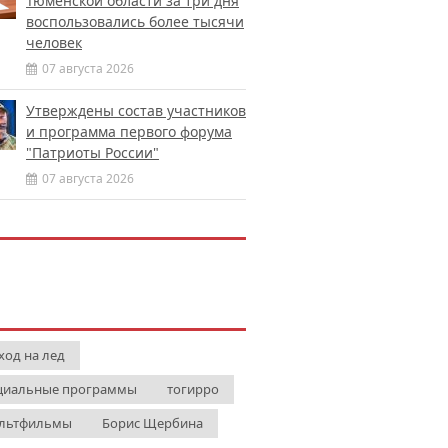
Тюменской области за три дня
воспользовались более тысячи
человек
07 августа 2026
Утверждены состав участников
и программа первого форума
"Патриоты России"
07 августа 2026
ход на лед
циальные программы
тогирро
льтфильмы
Борис Щербина