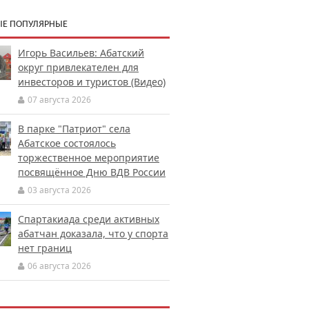
Е ПОПУЛЯРНЫЕ
Игорь Васильев: Абатский
округ привлекателен для
инвесторов и туристов (Видео)
07 августа 2026
В парке "Патриот" села
Абатское состоялось
торжественное мероприятие
посвящённое Дню ВДВ России
03 августа 2026
Спартакиада среди активных
абатчан доказала, что у спорта
нет границ
06 августа 2026