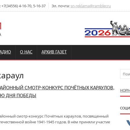
7(34556) 4-16-70, 5-16-37
Эл. почта:
sn-reklama@rambler.ru
РАДИО
О НАС
АРХИВ ГАЗЕТ
араул
 РАЙОННЫЙ СМОТР-КОНКУРС ПОЧЁТНЫХ КАРАУЛОВ,
НОРМ
Ю ДНЯ ПОБЕДЫ
CОЦИ
II районный смотр-конкурс Почётных караулов, посвященный
ечественной войне 1941-1945 годов. В нём приняли участие