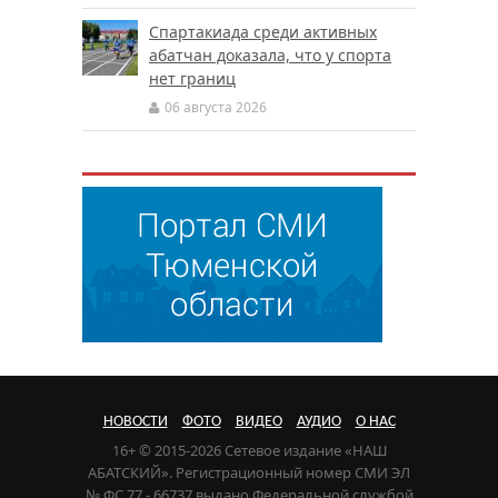
Спартакиада среди активных
абатчан доказала, что у спорта
нет границ
06 августа 2026
НОВОСТИ
ФОТО
ВИДЕО
АУДИО
О НАС
16+ © 2015-2026 Сетевое издание «НАШ
АБАТСКИЙ». Регистрационный номер СМИ ЭЛ
№ ФС 77 - 66737 выдано Федеральной службой