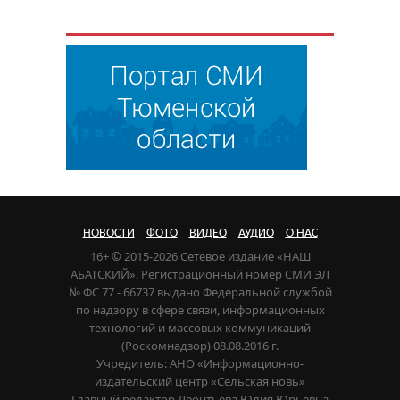
НОВОСТИ
ФОТО
ВИДЕО
АУДИО
О НАС
16+ © 2015-2026 Сетевое издание «НАШ
АБАТСКИЙ». Регистрационный номер СМИ ЭЛ
№ ФС 77 - 66737 выдано Федеральной службой
по надзору в сфере связи, информационных
технологий и массовых коммуникаций
(Роскомнадзор) 08.08.2016 г.
Учредитель: АНО «Информационно-
издательский центр «Сельская новь»
Главный редактор Леонтьева Юлия Юрьевна