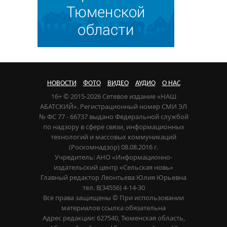
НОВОСТИ
ФОТО
ВИДЕО
АУДИО
О НАС
16+ © 2015-2026 Сетевое издание «НАШ
АБАТСКИЙ». Регистрационный номер СМИ ЭЛ
№ ФС 77 - 66737 выдано Федеральной службой
по надзору в сфере связи, информационных
технологий и массовых коммуникаций
(Роскомнадзор) 08.08.2016 г.
Учредитель: АНО «Информационно-
издательский центр «Сельская новь»
Главный редактор Леонтьева Юлия Юрьевна
тел. 8(34556) 4-14-30
Все права защищены © При использовании
материалов ссылка обязательна
Адрес редакции: 627540, Тюменская область,