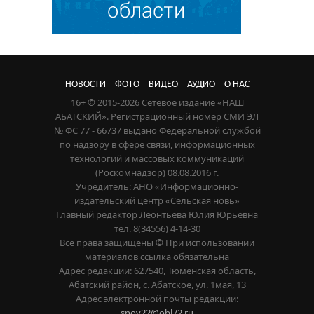
НОВОСТИ
ФОТО
ВИДЕО
АУДИО
О НАС
16+ © 2015-2026 Сетевое издание «НАШ
АБАТСКИЙ». Регистрационный номер СМИ ЭЛ
№ ФС 77 - 66737 выдано Федеральной службой
по надзору в сфере связи, информационных
технологий и массовых коммуникаций
(Роскомнадзор) 08.08.2016 г.
Учредитель: АНО «Информационно-
издательский центр «Сельская новь»
Главный редактор Леонтьева Юлия Юрьевна
тел. 8(34556) 4-14-30
Все права защищены © При использовании
материалов ссылка обязательна
Адрес редакции: 627540, Тюменская область,
Абатский район, с. Абатское, ул. 1мая, 13
Адрес электронной почты редакции:
snov22@obl72.ru