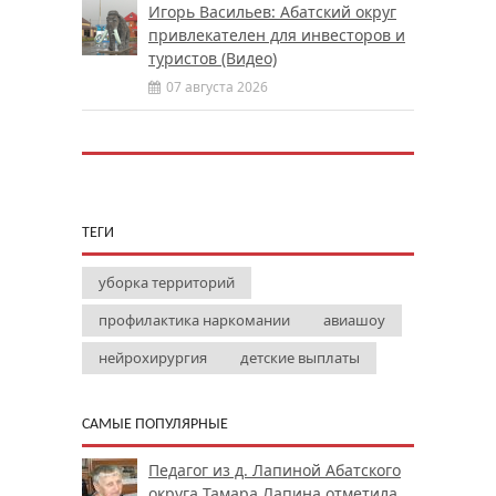
Игорь Васильев: Абатский округ
привлекателен для инвесторов и
туристов (Видео)
07 августа 2026
ТЕГИ
уборка территорий
профилактика наркомании
авиашоу
нейрохирургия
детские выплаты
САМЫЕ ПОПУЛЯРНЫЕ
Педагог из д. Лапиной Абатского
округа Тамара Лапина отметила