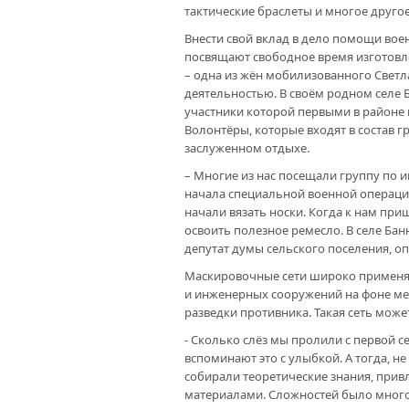
тактические браслеты и многое другое
Внести свой вклад в дело помощи во
посвящают свободное время изготовле
– одна из жён мобилизованного Светл
деятельностью. В своём родном селе 
участники которой первыми в районе 
Волонтёры, которые входят в состав гр
заслуженном отдыхе.
– Многие из нас посещали группу по и
начала специальной военной операци
начали вязать носки. Когда к нам пр
освоить полезное ремесло. В селе Ба
депутат думы сельского поселения, о
Маскировочные сети широко применяю
и инженерных сооружений на фоне ме
разведки противника. Такая сеть може
- Сколько слёз мы пролили с первой се
вспоминают это с улыбкой. А тогда, 
собирали теоретические знания, при
материалами. Сложностей было много