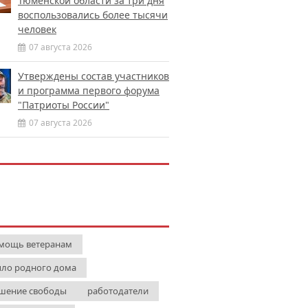
Тюменской области за три дня
воспользовались более тысячи
человек
07 августа 2026
Утверждены состав участников
и программа первого форума
"Патриоты России"
07 августа 2026
мощь ветеранам
пло родного дома
шение свободы
работодатели