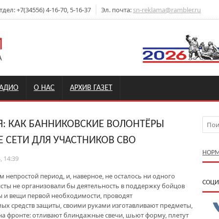
ел: +7(34556) 4-16-70, 5-16-37
Эл. почта:
sn-reklama@rambler.ru
РАДИО
О НАС
АРХИВ ГАЗЕТ
Я: КАК БАННИКОВСКИЕ ВОЛОНТЁРЫ
 СЕТИ ДЛЯ УЧАСТНИКОВ СВО
НОРМ
, 14:39
 непростой период, и, наверное, не осталось ни одного
CОЦИ
висты не организовали бы деятельность в поддержку бойцов
 и вещи первой необходимости, проводят
ых средств защиты, своими руками изготавливают предметы,
а фронте: отливают блиндажные свечи, шьют форму, плетут