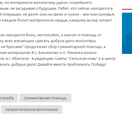
, по-матерински желали ему удачи, скорейшего
м, не загадывая о будущем. Ребят, что сейчас находятся в
операции, не делят они на своих и чужих – все они сыновья,
О каждом болит материнское сердце, каждому вслед читают
ас находится боец, неспокойно, а значит и помощь от
ому всех желающих сделать доброе дело волонтёры
 не бросаем" продолжает сбор гуманитарной помощи, а
ие материалов. В с. Банниково и п. Ленинка можно
, в с. Абатское - в редакцию газеты "Сельская новь" и в центр
делать добрые дела! Давайте вместе приближать Победу!
 служба
гуманитарная помощь
патриотическое воспитание