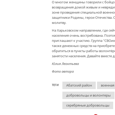
О многом женщины говорили с бойцом
возвращения домой живым и невредимы
зоне проведения специальной военной 
защитники Родины, герои Отечества. 
молитву.
На Харьковском направлении, где сейч
населения очень востребована. Поэт
приглашают к участию. Группа "СВОих
также денежных средств на приобретен
обратиться в пункты работы волонтёров
занятости населения. Давайте вместе 
Юлия Леонтьева
Фото автора
Абатский район
военная
ТЕГИ
добровольцы и волонтеры
серебряные добровольцы