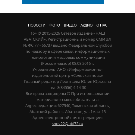
НОВОСТИ
ФОТО
ВИДЕО
АУДИО
О НАС
16+ © 2015-2026 Сетевое издание «НАШ
АБАТСКИЙ». Регистрационный номер СМИ ЭЛ
№ ФС 77 - 66737 выдано Федеральной службой
по надзору в сфере связи, информационных
технологий и массовых коммуникаций
(Роскомнадзор) 08.08.2016 г.
Учредитель: АНО «Информационно-
издательский центр «Сельская новь»
Главный редактор Леонтьева Юлия Юрьевна
тел. 8(34556) 4-14-30
Все права защищены © При использовании
материалов ссылка обязательна
Адрес редакции: 627540, Тюменская область,
Абатский район, с. Абатское, ул. 1мая, 13
Адрес электронной почты редакции:
snov22@obl72.ru