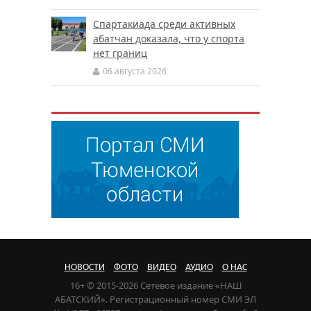
Спартакиада среди активных
абатчан доказала, что у спорта
нет границ
06 августа 2026
НОВОСТИ
ФОТО
ВИДЕО
АУДИО
О НАС
16+ © 2015-2026 Сетевое издание «НАШ
АБАТСКИЙ». Регистрационный номер СМИ ЭЛ