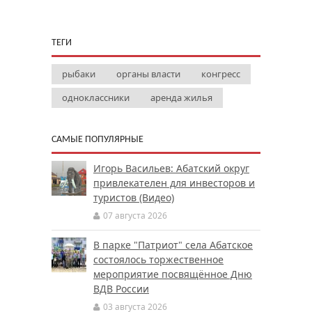
ТЕГИ
рыбаки
органы власти
конгресс
одноклассники
аренда жилья
САМЫЕ ПОПУЛЯРНЫЕ
Игорь Васильев: Абатский округ
привлекателен для инвесторов и
туристов (Видео)
07 августа 2026
В парке "Патриот" села Абатское
состоялось торжественное
мероприятие посвящённое Дню
ВДВ России
03 августа 2026